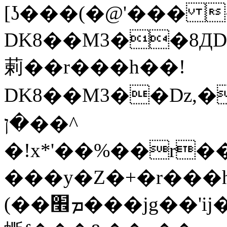
[ʖ���(�@'��� 
DK8��M3��8ДD��L�D
䓶��r���h��!
DK8��M3��Dz,�,�*'
�ן��^
�!x*'��%��r���h��Ţ�
���y�Z�+�r���h�
(��ܡ׮���jg��'ij�0��O��ڝ�t�M=��}zf��